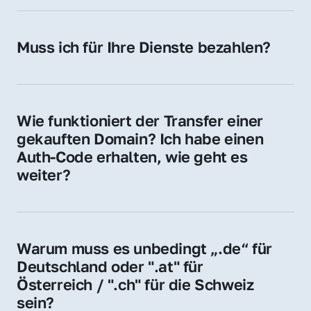
späteren Betrieb der Domain (z. B. beim 
Hosting-Anbieter) fallen geringe laufende 
Muss ich für Ihre Dienste bezahlen?
Gebühren an. Diese bewegen sich für .de 
Nein, bei uns zahlen Sie nur den Kaufpreis 
Domains bei ca. 5€ / Jahr
der Domain – ohne zusätzliche Vermittlungs- 
oder Servicegebühren.
Wie funktioniert der Transfer einer 
gekauften Domain? Ich habe einen 
Auth-Code erhalten, wie geht es 
weiter?
Mit dem Auth-Code beauftragen Sie Ihren 
Provider, die Domain zu übernehmen. Gerne 
begleiten wir Sie bei diesem einfachen und 
Warum muss es unbedingt „.de“ für 
schnellen Prozess.
Deutschland oder ".at" für 
Österreich / ".ch" für die Schweiz 
sein?