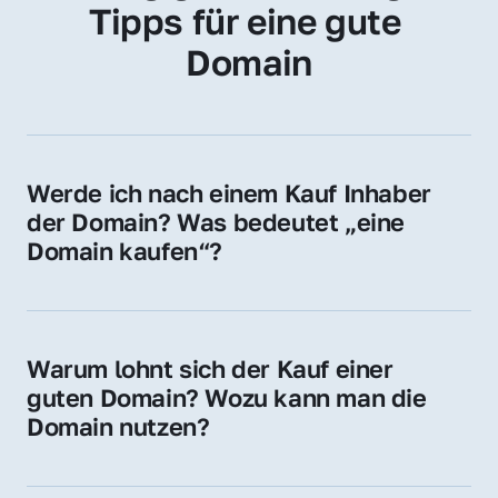
Tipps für eine gute 
Domain
Werde ich nach einem Kauf Inhaber 
der Domain? Was bedeutet „eine 
Domain kaufen“?
Ja, Sie werden der offizielle Domain-Inhaber. 
Sie erhalten alle Rechte zur Nutzung, 
Verwaltung oder Weiterveräußerung der 
Warum lohnt sich der Kauf einer 
Domain.
guten Domain? Wozu kann man die 
Domain nutzen?
Eine starke Domain steigert Sichtbarkeit, 
Vertrauen und Markenwert. Nutzen Sie sie 