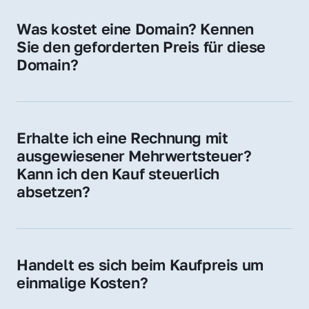
für Ihre Website, Weiterleitung, E-Mail-
Was kostet eine Domain? Kennen 
Adressen oder als digitale Investition.
Sie den geforderten Preis für diese 
Domain?
Der Preis variiert je nach Domain. Für diese 
Domain liegt ein konkreter Kaufpreis vor – 
kontaktieren Sie uns gerne für ein 
Erhalte ich eine Rechnung mit 
unverbindliches Angebot.
ausgewiesener Mehrwertsteuer? 
Kann ich den Kauf steuerlich 
absetzen?
Ja, Sie erhalten eine Rechnung mit MwSt. 
Für Unternehmen ist der Kauf in der Regel 
steuerlich absetzbar.
Handelt es sich beim Kaufpreis um 
einmalige Kosten?
Ja. Der Kaufpreis ist einmalig. Nur beim 