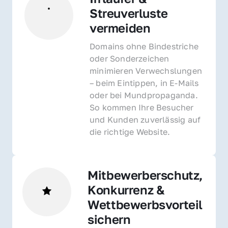
Streuverluste 
vermeiden
Domains ohne Bindestriche 
oder Sonderzeichen 
minimieren Verwechslungen 
– beim Eintippen, in E-Mails 
oder bei Mundpropaganda. 
So kommen Ihre Besucher 
und Kunden zuverlässig auf 
die richtige Website.
Mitbewerberschutz, 
Konkurrenz & 
Wettbewerbsvorteil 
sichern 